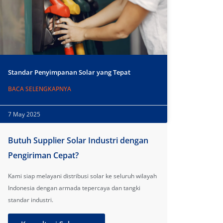
Standar Penyimpanan Solar yang Tepat
BACA SELENGKAPNYA
7 May 2025
Butuh Supplier Solar Industri dengan
Pengiriman Cepat?
Kami siap melayani distribusi solar ke seluruh wilayah
Indonesia dengan armada tepercaya dan tangki
standar industri.