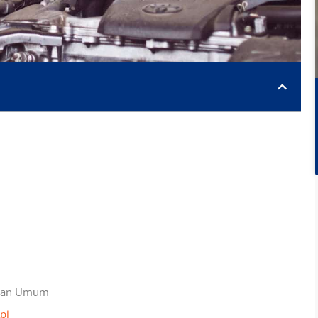
raan Umum
pi