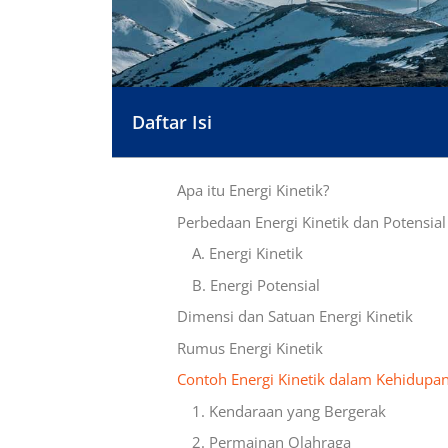
Daftar Isi
Apa itu Energi Kinetik?
Perbedaan Energi Kinetik dan Potensial
A. Energi Kinetik
B. Energi Potensial
Dimensi dan Satuan Energi Kinetik
Rumus Energi Kinetik
Contoh Energi Kinetik dalam Kehidupan
1. Kendaraan yang Bergerak
2. Permainan Olahraga