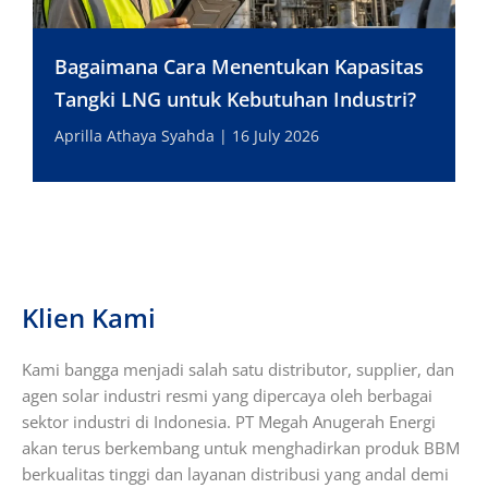
Bagaimana Cara Menentukan Kapasitas
Tangki LNG untuk Kebutuhan Industri?
Aprilla Athaya Syahda
16 July 2026
Klien Kami
Kami bangga menjadi salah satu distributor, supplier, dan
agen solar industri resmi yang dipercaya oleh berbagai
sektor industri di Indonesia. PT Megah Anugerah Energi
akan terus berkembang untuk menghadirkan produk BBM
berkualitas tinggi dan layanan distribusi yang andal demi