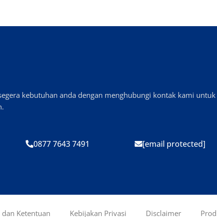
n segera kebutuhan anda dengan menghubungi kontak kami untuk
n.
0877 7643 7491
[email protected]
t dan Ketentuan
Kebijakan Privasi
Disclaimer
Prod