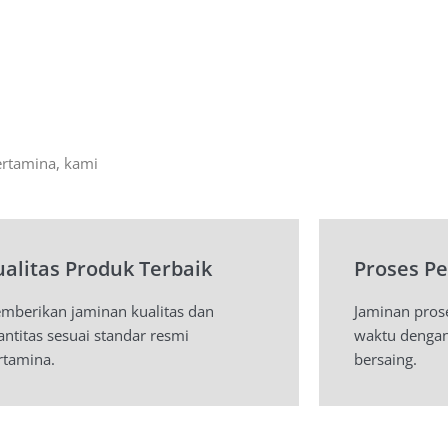
ertamina, kami
ualitas Produk Terbaik
Proses P
mberikan jaminan kualitas dan
Jaminan pros
antitas sesuai standar resmi
waktu dengan
rtamina.
bersaing.