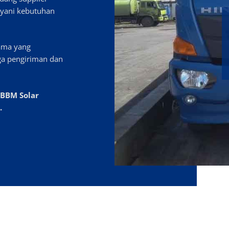
layani kebutuhan
tama yang
ga pengiriman dan
 BBM Solar
.