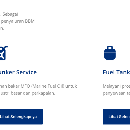
o. Sebagai
an penyaluran BBM
n.
unker Service
Fuel Tank
han bakar MFO (Marine Fuel Oil) untuk
Melayani pro
dustri besar dan perkapalan.
penyewaan tan
Lihat Selengkapnya
Lihat Sele