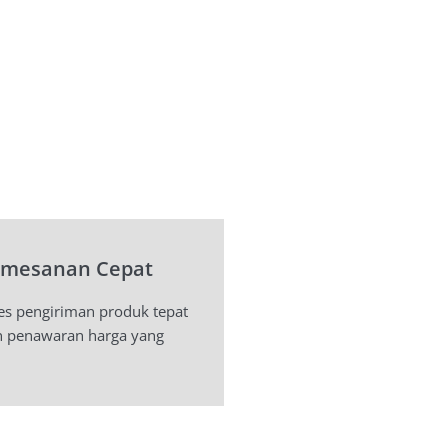
emesanan Cepat
es pengiriman produk tepat
 penawaran harga yang