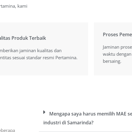
ertamina, kami
Proses Peme
Proses Peme
litas Produk Terbaik
litas Produk Terbaik
Jaminan prose
Jaminan prose
berikan jaminan kualitas dan
berikan jaminan kualitas dan
waktu dengan
waktu dengan
ntitas sesuai standar resmi Pertamina.
ntitas sesuai standar resmi Pertamina.
bersaing.
bersaing.
Mengapa saya harus memilih MAE seb
industri di Samarinda?
eberapa