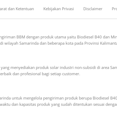
arat dan Ketentuan
Kebijakan Privasi
Disclaimer
Pr
engiriman BBM dengan produk utama yaitu Biodiesel B40 dan Min
an di wilayah Samarinda dan beberapa kota pada Provinsi Kalimant
ang menyediakan produk solar industri non-subsidi di area Sam
rbaik dan profesional bagi setiap customer.
amarinda untuk mengelola pengiriman produk berupa Biodiesel B40
waktu dan kapasitas produk yang sudah ditentukan sesuai dengan