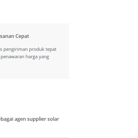
sanan Cepat
sanan Cepat
s pengiriman produk tepat
s pengiriman produk tepat
 penawaran harga yang
 penawaran harga yang
agai agen supplier solar