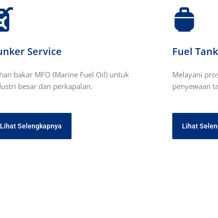
unker Service
Fuel Tank
han bakar MFO (Marine Fuel Oil) untuk
Melayani pro
dustri besar dan perkapalan.
penyewaan tan
Lihat Selengkapnya
Lihat Sele