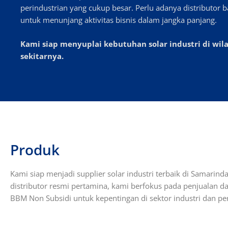
perindustrian yang cukup besar. Perlu adanya distributor b
untuk menunjang aktivitas bisnis dalam jangka panjang.
Kami siap menyuplai kebutuhan solar industri di wi
sekitarnya.
Produk
Kami siap menjadi supplier solar industri terbaik di Samarinda
distributor resmi pertamina, kami berfokus pada penjualan d
BBM Non Subsidi untuk kepentingan di sektor industri dan pe