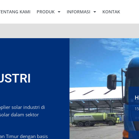
TENTANG KAMI
PRODUK
INFORMASI
KONTAK
USTRI
H
ier solar industri di
15
solar dalam sektor
tan Timur dengan basis