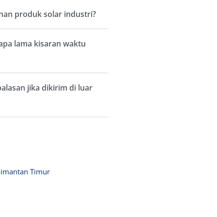
n produk solar industri?
apa lama kisaran waktu
asan jika dikirim di luar
alimantan Timur