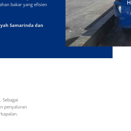
H
ahan bakar yang efisien
1 
layah Samarinda dan
. Sebagai
an penyaluran
rkapalan.