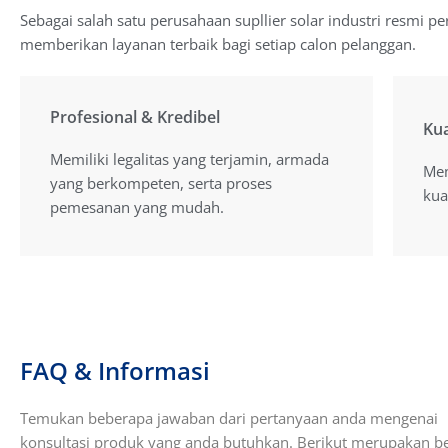
Sebagai salah satu perusahaan supllier solar industri resmi p
memberikan layanan terbaik bagi setiap calon pelanggan.
Profesional & Kredibel
Profesional & Kredibel
Kua
Kua
Memiliki legalitas yang terjamin, armada
Memiliki legalitas yang terjamin, armada
Mem
Mem
yang berkompeten, serta proses
yang berkompeten, serta proses
kua
kua
pemesanan yang mudah.
pemesanan yang mudah.
FAQ & Informasi
Temukan beberapa jawaban dari pertanyaan anda mengenai
konsultasi produk yang anda butuhkan. Berikut merupakan b