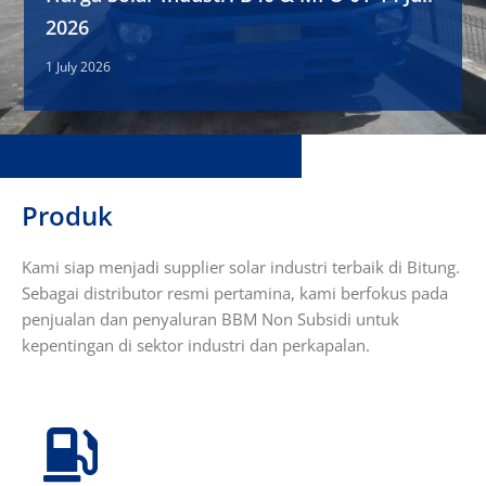
2026
1 July 2026
Produk
Kami siap menjadi supplier solar industri terbaik di Bitung.
Sebagai distributor resmi pertamina, kami berfokus pada
penjualan dan penyaluran BBM Non Subsidi untuk
kepentingan di sektor industri dan perkapalan.