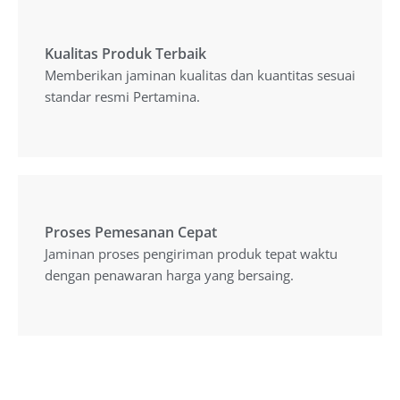
Kualitas Produk Terbaik
Kualitas Produk Terbaik
Memberikan jaminan kualitas dan kuantitas sesuai
Memberikan jaminan kualitas dan kuantitas sesuai
standar resmi Pertamina.
standar resmi Pertamina.
Proses Pemesanan Cepat
Proses Pemesanan Cepat
Jaminan proses pengiriman produk tepat waktu
Jaminan proses pengiriman produk tepat waktu
dengan penawaran harga yang bersaing.
dengan penawaran harga yang bersaing.