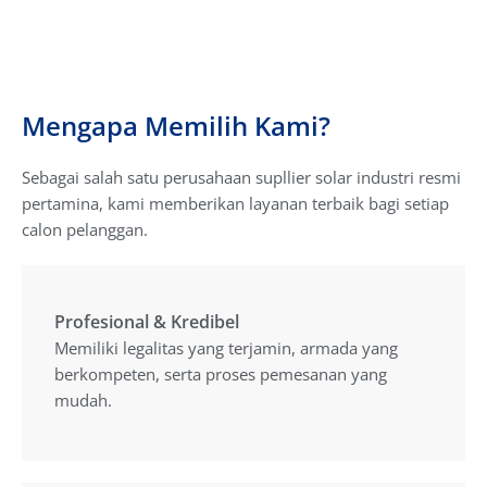
Mengapa Memilih Kami?
Sebagai salah satu perusahaan supllier solar industri resmi
pertamina, kami memberikan layanan terbaik bagi setiap
calon pelanggan.
Profesional & Kredibel
Profesional & Kredibel
Memiliki legalitas yang terjamin, armada yang
Memiliki legalitas yang terjamin, armada yang
berkompeten, serta proses pemesanan yang
berkompeten, serta proses pemesanan yang
mudah.
mudah.