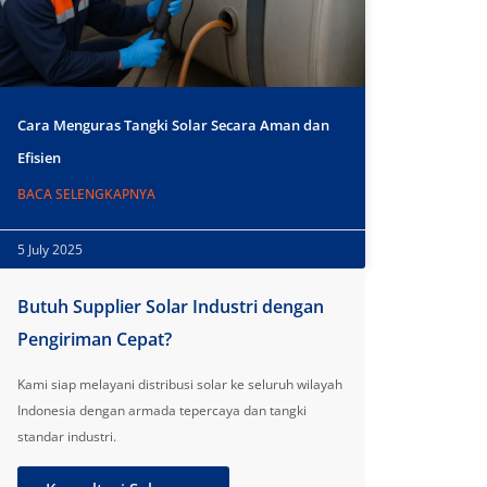
Cara Menguras Tangki Solar Secara Aman dan
Efisien
BACA SELENGKAPNYA
5 July 2025
Butuh Supplier Solar Industri dengan
Pengiriman Cepat?
Kami siap melayani distribusi solar ke seluruh wilayah
Indonesia dengan armada tepercaya dan tangki
standar industri.