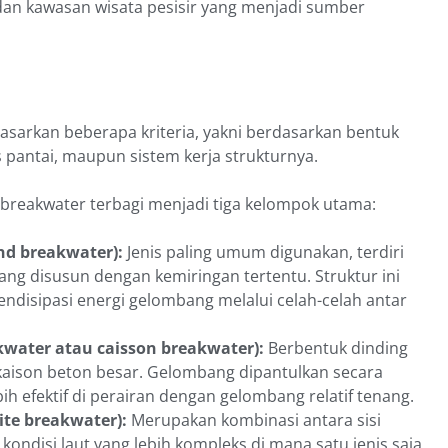
dan kawasan wisata pesisir yang menjadi sumber
dasarkan beberapa kriteria, yakni berdasarkan bentuk
 pantai, maupun sistem kerja strukturnya.
reakwater terbagi menjadi tiga kelompok utama:
nd breakwater):
Jenis paling umum digunakan, terdiri
ang disusun dengan kemiringan tertentu. Struktur ini
disipasi energi gelombang melalui celah-celah antar
akwater atau caisson breakwater):
Berbentuk dinding
kaison beton besar. Gelombang dipantulkan secara
bih efektif di perairan dengan gelombang relatif tenang.
te breakwater):
Merupakan kombinasi antara sisi
 kondisi laut yang lebih kompleks di mana satu jenis saja