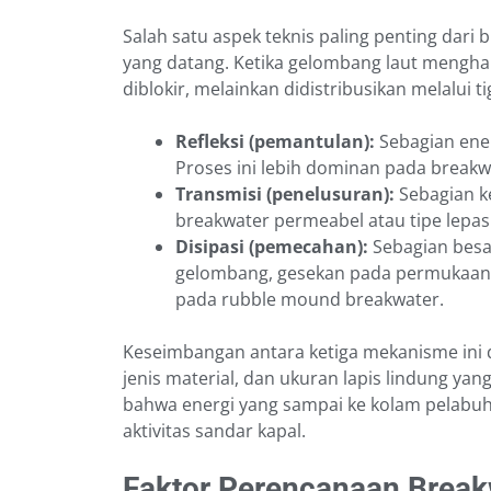
Salah satu aspek teknis paling penting dari
yang datang. Ketika gelombang laut menghan
diblokir, melainkan didistribusikan melalui
Refleksi (pemantulan):
Sebagian ener
Proses ini lebih dominan pada breakwa
Transmisi (penelusuran):
Sebagian ke
breakwater permeabel atau tipe lepas
Disipasi (pemecahan):
Sebagian besar
gelombang, gesekan pada permukaan b
pada rubble mound breakwater.
Keseimbangan antara ketiga mekanisme ini di
jenis material, dan ukuran lapis lindung y
bahwa energi yang sampai ke kolam pelabuh
aktivitas sandar kapal.
Faktor Perencanaan Break