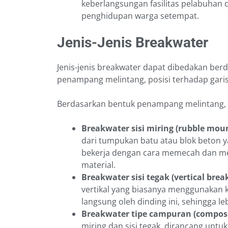
keberlangsungan fasilitas pelabuhan 
penghidupan warga setempat.
Jenis-Jenis Breakwater
Jenis-jenis breakwater dapat dibedakan ber
penampang melintang, posisi terhadap garis
Berdasarkan bentuk penampang melintang, b
Breakwater sisi miring (rubble mou
dari tumpukan batu atau blok beton y
bekerja dengan cara memecah dan men
material.
Breakwater sisi tegak (vertical bre
vertikal yang biasanya menggunakan 
langsung oleh dinding ini, sehingga le
Breakwater tipe campuran (composi
miring dan sisi tegak, dirancang untuk