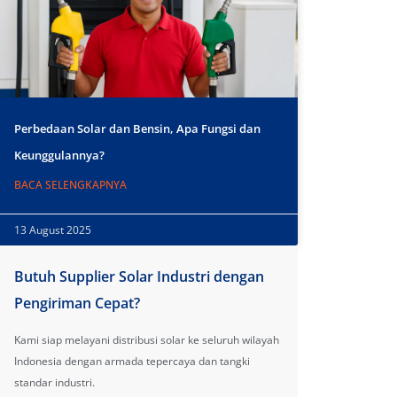
Perbedaan Solar dan Bensin, Apa Fungsi dan
Keunggulannya?
BACA SELENGKAPNYA
13 August 2025
Butuh Supplier Solar Industri dengan
Pengiriman Cepat?
Kami siap melayani distribusi solar ke seluruh wilayah
Indonesia dengan armada tepercaya dan tangki
standar industri.