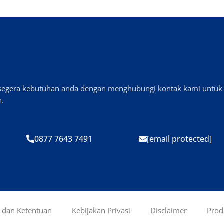
n segera kebutuhan anda dengan menghubungi kontak kami untuk
n.
0877 7643 7491
[email protected]
t dan Ketentuan
Kebijakan Privasi
Disclaimer
Prod