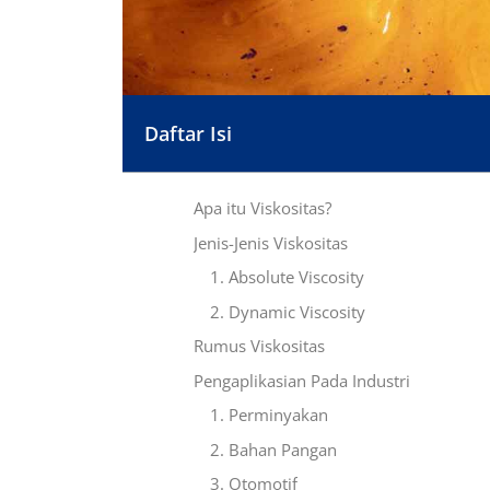
Daftar Isi
Apa itu Viskositas?
Jenis-Jenis Viskositas
1. Absolute Viscosity
2. Dynamic Viscosity
Rumus Viskositas
Pengaplikasian Pada Industri
1. Perminyakan
2. Bahan Pangan
3. Otomotif