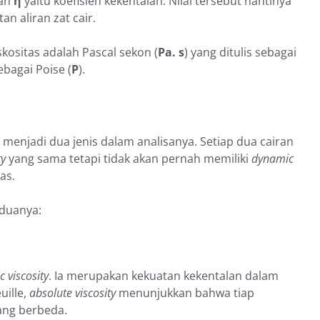
gan
η
yaitu koefisien kekentalan. Nilai tersebut nantinya
 aliran zat cair.
kositas adalah Pascal sekon (
Pa. s
) yang ditulis sebagai
bagai Poise (
P
).
an menjadi dua jenis dalam analisanya. Setiap dua cairan
ty
yang sama tetapi tidak akan pernah memiliki
dynamic
as.
eduanya:
 viscosity
. Ia merupakan kekuatan kekentalan dalam
uille,
absolute viscosity
menunjukkan bahwa tiap
ang berbeda.