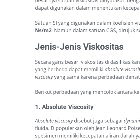
Besarnya satuan viskositas dinyatakan den
dapat digunakan dalam menentukan kecepatan
Satuan SI yang digunakan dalam koefisien vis
Ns/m2
. Namun dalam satuan CGS, dirujuk se
Jenis-Jenis Viskositas
Secara garis besar, viskositas diklasifikasik
yang berbeda dapat memiliki
absolute viscosi
viscosity
yang sama karena perbedaan densit
Berikut perbedaan yang mencolok antara k
1. Absolute Viscosity
Absolute viscosity
disebut juga sebagai
dynamic
fluida. Dipopulerkan oleh Jean Leonard Poise
spesimen memiliki kecepatan aliran darah y