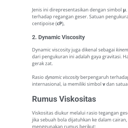
Jenis ini direpresentasikan dengan simbol
μ
terhadap regangan geser. Satuan pengukura
centipoise (
cP
),
2. Dynamic Viscosity
Dynamic viscosity juga dikenal sebagai
kinema
dari pengukuran ini adalah gaya gravitasi. 
gerak zat.
Rasio
dynamic viscosity
berpengaruh terhadap
internasional, ia memiliki simbol
v
dan satu
Rumus Viskositas
Viskositas diukur melalui rasio tegangan ge
jika sebuah bola dijatuhkan ke dalam caira
menggunakan rumus berikut: