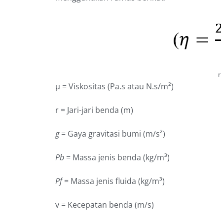
µ = Viskositas (Pa.s atau N.s/m²)
r = Jari-jari benda (m)
g
= Gaya gravitasi bumi (m/s²)
Pb
= Massa jenis benda (kg/m³)
Pf
= Massa jenis fluida (kg/m³)
v = Kecepatan benda (m/s)